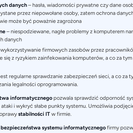
ych danych
– hasła, wiadomości prywatne czy dane os
rzystane przez niepowołane osoby, zatem ochrona dany
twie może być poważnie zagrożona
ne
– niespodziewane, nagłe problemy z komputerem nara
ch danych
 wykorzystywanie firmowych zasobów przez pracownikó
 się z ryzykiem zainfekowania komputerów, a co za tym
jest regularne sprawdzanie zabezpieczeń sieci, a co za t
ania legalności oprogramowania.
stwa
informatycznego
pozwala sprawdzić odporność sy
ataki i wykryć słabe punkty systemu. Umożliwia podjęci
poprawy
stabilności IT
w firmie.
u
bezpieczeństwa systemu informatycznego
firmy pozw