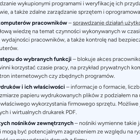
dzanie wykupionymi programami i weryfikację ich przyd
wie, a także zdalne zarządzanie sprzętem i oprogramow
 komputerów pracowników
–
sprawdzanie działań użyt
łową wiedzę na temat czynności wykonywanych w czasi
ę wydajności pracowników, a także kontrolę nad bezpi
uterów.
stępu do wybranych funkcji
– blokuje akces pracowni
winni korzystać czasie pracy, na przykład prywatnych k
tron internetowych czy zbędnych programów.
ruków i ich właściwości
– informacje o formacie, liczbi
zmiarze papieru wydrukowanych plików z podziałem na
 właściwego wykorzystania firmowego sprzętu. Możliwe 
ych i wirtualnych drukarek PDF.
tych nośników zewnętrznych
– nośniki wymienne takie 
ci mogą być potencjalnym zagrożeniem ze względu na ry