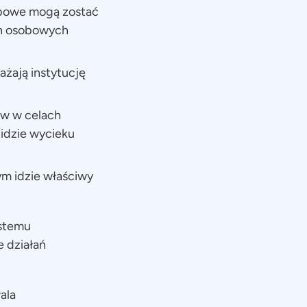
obowe mogą zostać
ch osobowych
żają instytucję
w w celach
 idzie wycieku
ym idzie właściwy
stemu
e działań
ala