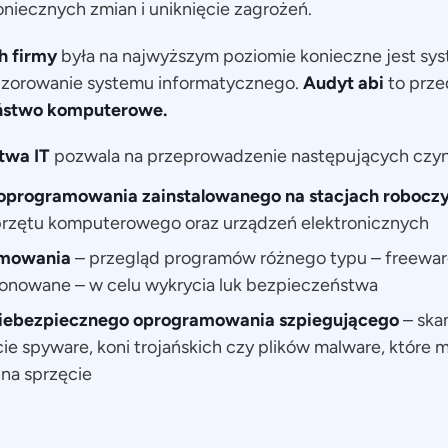
niecznych zmian i uniknięcie zagrożeń.
h firmy
była na najwyższym poziomie konieczne jest sy
dzorowanie systemu informatycznego.
Audyt abi
to prz
ństwo komputerowe.
twa IT
pozwala na przeprowadzenie następujących czyn
oprogramowania zainstalowanego na stacjach robocz
rzętu komputerowego oraz urządzeń elektronicznych
amowania
– przegląd programów różnego typu – freewar
jonowane – w celu wykrycia luk bezpieczeństwa
iebezpiecznego oprogramowania
szpiegującego
– ska
ie spyware, koni trojańskich czy plików malware, które
na sprzęcie