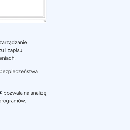
 zarządzanie
 i zapisu.
eniach.
a bezpieczeństwa
®
pozwala na analizę
 programów.