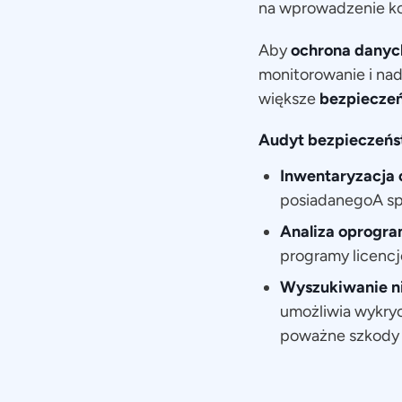
na wprowadzenie ko
Aby
ochrona danyc
monitorowanie i na
większe
bezpiecze
Audyt bezpieczeńs
Inwentaryzacja 
posiadanegoA sp
Analiza oprogr
programy licenc
Wyszukiwanie n
umożliwia wykryc
poważne szkody 