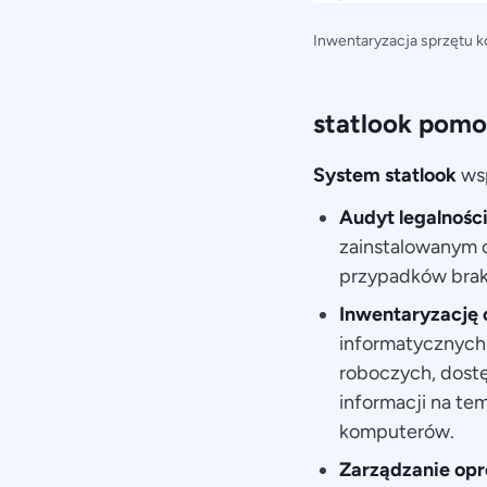
Inwentaryzacja sprzętu 
statlook pomo
System statlook
wsp
Audyt legalnoś
zainstalowanym o
przypadków brak
Inwentaryzację 
informatycznych
roboczych, dost
informacji na te
komputerów.
Zarządzanie o