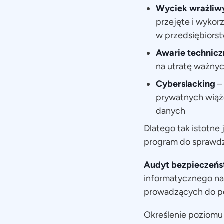
Wyciek wrażliw
przejęte i wyko
w przedsiębiors
Awarie technicz
na utratę ważny
Cyberslacking
–
prywatnych wiąże
danych
Dlatego tak istotne 
program do sprawdz
Audyt bezpieczeń
informatycznego na 
prowadzących do 
Określenie poziom