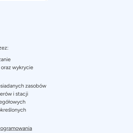
zez:
zanie
 oraz wykrycie
posiadanych zasobów
rów i stacji
zegółowych
określonych
programowania