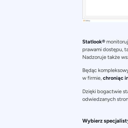
Statlook®
monitoru
prawami dostępu, ta
Nadzoruje także ws
Będąc kompleksow
w firmie,
chroniąc i
Dzięki bogactwie s
odwiedzanych stron
Wybierz specjalist