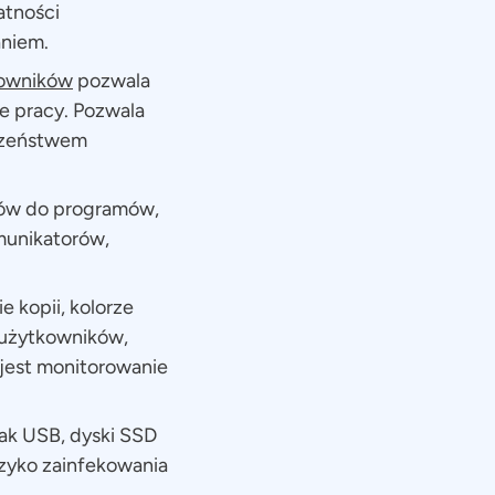
atności
aniem.
kowników
pozwala
e pracy. Pozwala
eczeństwem
ków do programów,
omunikatorów,
e kopii, kolorze
 użytkowników,
jest monitorowanie
jak USB, dyski SSD
zyko zainfekowania