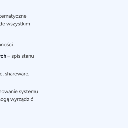
stematyczne
ede wszystkim
ności:
ych
– spis stanu
e, shareware,
nowanie systemu
 mogą wyrządzić