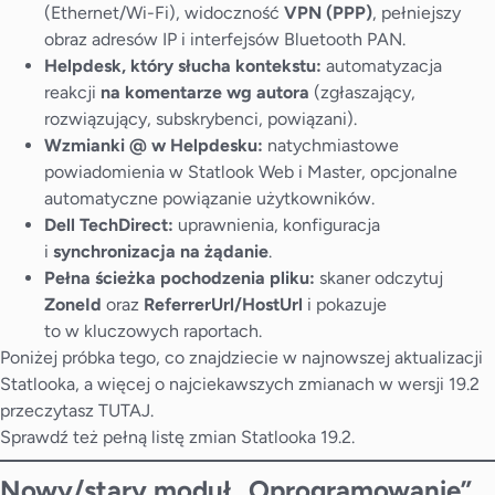
(Ethernet/Wi-Fi), widoczność
VPN (PPP)
, pełniejszy
obraz adresów IP i interfejsów Bluetooth PAN.
Helpdesk, który słucha kontekstu:
automatyzacja
reakcji
na komentarze wg autora
(zgłaszający,
rozwiązujący, subskrybenci, powiązani).
Wzmianki @ w Helpdesku:
natychmiastowe
powiadomienia w Statlook Web i Master, opcjonalne
automatyczne powiązanie użytkowników.
Dell TechDirect:
uprawnienia, konfiguracja
i
synchronizacja na żądanie
.
Pełna ścieżka pochodzenia pliku:
skaner odczytuj
ZoneId
oraz
ReferrerUrl/HostUrl
i pokazuje
to w kluczowych raportach.
Poniżej próbka tego, co znajdziecie w najnowszej aktualizacji
Statlooka, a więcej o najciekawszych zmianach w wersji 19.2
przeczytasz
TUTAJ
.
Sprawdź też pełną
listę zmian
Statlooka 19.2.
Nowy/stary moduł „Oprogramowanie”