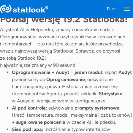
Poznaj wersję 19.2 Statlooka!
Asystent AI w Helpdesku, zmiany i nowości w module
Oprogramowanie, wzmianki użytkowników w zgłoszeniach
i komentarzach – oto niektóre ze zmian, które przychodzą
wraz z najnowszą wersją Statlooka. Sprawdź, co przynosi
ze sobą Statlook 19.2!
Najważniejsze zmiany w 90 sekund
Oprogramowanie + Audyt = jeden moduł:
raport
Audyt
przeniesiony do
Oprogramowanie
, odświeżone
harmonogramy i prawa. Historia zmian przerw sesji
i komponentów Agenta, powrót zakładki
Statystyka
w Audycie, wersja serwera w konfiguratorze.
AI pod kontrolą:
edytowalne
prompty systemowe
(treść, temperatura, model, maksymalna liczba tokenów)
+
sugerowane polecenia
w czacie AI Helpdesku.
Sieć pod lupą:
rozróżnianie typów interfejsów