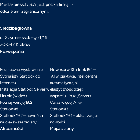
Media-press.tv S.A. jest polską firmą z
oddziałami zagranicznymi.
Siedziba główna
ul. Szymanowskiego 1/15
30-047 Kraków
Rozwiązania
Bezpieczne wystawienie
Nowości w Statlook 19.1 –
Sygnalisty Statlook do
AI w praktyce, inteligentna
Internetu
automatyzacja i
Instalacja Statlook Server w
elastyczność dzięki
Linuxie (wideo)
wsparciu Linux (Server)
Poznaj wersję 19.2
Coraz więcej AI w
Statlooka!
Statlooku!
Statlook 19.2 – nowości i
Statlook 19.1 – aktualizacje i
najciekawsze zmiany
nowości
Aktualności
Mapa strony