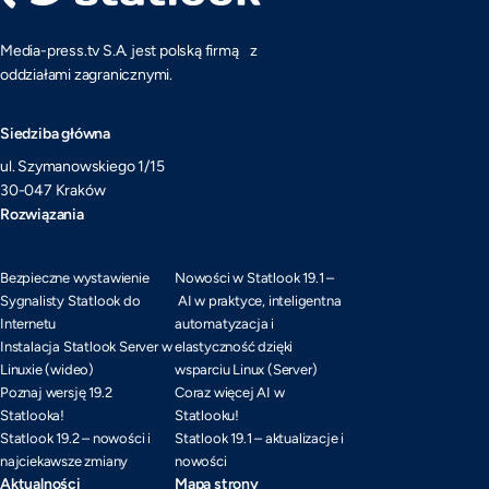
Media-press.tv S.A. jest polską firmą z
oddziałami zagranicznymi.
Siedziba główna
ul. Szymanowskiego 1/15
30-047 Kraków
Rozwiązania
Bezpieczne wystawienie
Nowości w Statlook 19.1 –
Sygnalisty Statlook do
AI w praktyce, inteligentna
Internetu
automatyzacja i
Instalacja Statlook Server w
elastyczność dzięki
Linuxie (wideo)
wsparciu Linux (Server)
Poznaj wersję 19.2
Coraz więcej AI w
Statlooka!
Statlooku!
Statlook 19.2 – nowości i
Statlook 19.1 – aktualizacje i
najciekawsze zmiany
nowości
Aktualności
Mapa strony