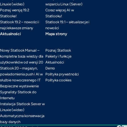
Linuxie (wideo)
wsparciu Linux (Server)
Poznaj wersję 19.2
Coraz więcej AI w
Statlooka!
Statlooku!
Statlook 19.2 – nowości i
Statlook 19.1 – aktualizacje i
najciekawsze zmiany
nowości
Aktualności
Mapa strony
Nowy Statlook Manual –
Poznaj Statlook
kompletna baza wiedzy dla
Pakiety i funkcje
użytkowników od wersji 20
Aktualności
Statlook 20 – magazyn,
Demo
powiadomienia push i AI w
Polityka prywatności
służbie nowoczesnego IT
Polityka cookies
Bezpieczne wystawienie
Sygnalisty Statlook do
Internetu
Instalacja Statlook Server w
Linuxie (wideo)
Automatyczna konserwacja
bazy danych