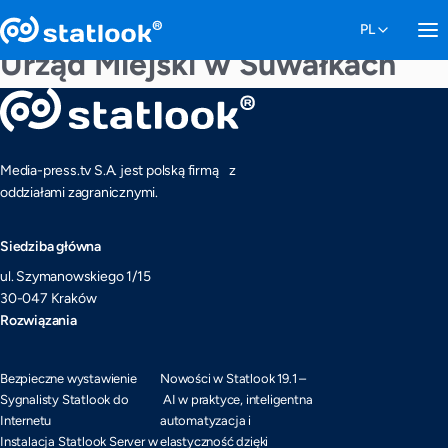
Urząd Miejski w Suwałkach
Media-press.tv S.A. jest polską firmą z
oddziałami zagranicznymi.
Siedziba główna
ul. Szymanowskiego 1/15
30-047 Kraków
Rozwiązania
Bezpieczne wystawienie
Nowości w Statlook 19.1 –
Sygnalisty Statlook do
AI w praktyce, inteligentna
Internetu
automatyzacja i
Instalacja Statlook Server w
elastyczność dzięki