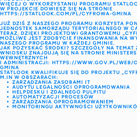
WIĘCEJ O WYKORZYSTANIU PROGRAMU STATLO
W PROJEKCIE DOWIESZ SIĘ NA STRONIE
HTTPS://STATLOOK.COM/PL/CYFROWA-GMINA
JUŻ DZIŚ Z NASZEGO PROGRAMU KORZYSTA PO
JEDNOSTEK SAMORZĄDU TERYTORIALNEGO W CA
TERAZ, DZIĘKI PROJEKTOWI GRANTOWEMU „CY
MOŻLIWE JEST ZDOBYCIE FINANSOWANIA NA W
NASZEGO PROGRAMU W KAŻDEJ GMINIE.
JAK POZYSKAĆ ŚRODKI?
SZCZEGÓŁY NA TEMAT 
WNIOSKU ZNAJDUJĄ SIĘ NA STRONIE MINISTER
WEWNĘTRZNYCH
I ADMINISTRACJI:
HTTPS://WWW.GOV.PL/WEB/
GMINA
STATLOOK KWALIFIKUJE SIĘ DO PROJEKTU „CY
M.IN W OBSZARACH:
ZARZĄDZANIA ZASOBAMI IT
AUDYTU LEGALNOŚCI OPROGRAMOWANIA
HELPDESKU I ZDALNEGO PULPITU
AUTOMATYZACJI PROCESÓW
ZARZĄDZANIA OPROGRAMOWANIEM
MONITORINGU AKTYWNOŚCI UŻYTKOWNIK