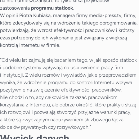
na nich umieszczanych. To tylko kilka przykładów
zastosowania
programu statlook
.
W opinii Piotra Kubiaka, managera firmy media-press.tv, firmy,
które zdecydowały się na wdrożenie takiego oprogramowania,
potwierdzają, że wzrost efektywności pracowników i krótszy
czas potrzebny do ich wykonania jest związany z większą
kontrolą Internetu w firmie.
“Od wielu lat zajmuję się badaniem tego, w jaki sposób statlook
i podobne systemy wpływają na usprawnienie pracy firm
i instytucji. Z wielu rozmów i wywiadów jakie przeprowadziłem
wynika, że wdrożenie programu do kontroli Internetu wpływa
pozytywnie na zwiększenie efektywności pracowników.
Nie chodzi o to, aby całkowicie zakazać pracownikom
korzystania z Internetu, ale dobrze określić, które praktyki służą
ich rozwojowi i pozwalają stworzyć przyjazne warunki pracy,
a które są zwyczajnym nadużywaniem służbowego łącza
do celów prywatnych czy rozrywkowych.”
Wyciek danych