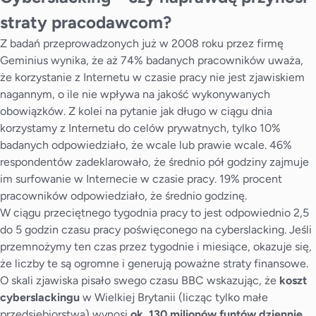
straty pracodawcom?
Z badań przeprowadzonych już w 2008 roku przez firmę
Geminius wynika, że aż 74% badanych pracowników uważa,
że korzystanie z Internetu w czasie pracy nie jest zjawiskiem
nagannym, o ile nie wpływa na jakość wykonywanych
obowiązków. Z kolei na pytanie jak długo w ciągu dnia
korzystamy z Internetu do celów prywatnych, tylko 10%
badanych odpowiedziało, że wcale lub prawie wcale. 46%
respondentów zadeklarowało, że średnio pół godziny zajmuje
im surfowanie w Internecie w czasie pracy. 19% procent
pracowników odpowiedziało, że średnio godzinę.
W ciągu przeciętnego tygodnia pracy to jest odpowiednio 2,5
do 5 godzin czasu pracy poświęconego na cyberslacking. Jeśli
przemnożymy ten czas przez tygodnie i miesiące, okazuje się,
że liczby te są ogromne i generują poważne straty finansowe.
O skali zjawiska pisało swego czasu BBC wskazując, że
koszt
cyberslackingu
w Wielkiej Brytanii (licząc tylko małe
przedsiębiorstwa) wynosi
ok. 130 milionów funtów dziennie
,