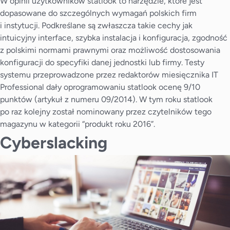
W opinii użytkowników statlook to narzędzie, które jest
dopasowane do szczególnych wymagań polskich firm
i instytucji. Podkreślane są zwłaszcza takie cechy jak
intuicyjny interface, szybka instalacja i konfiguracja, zgodność
z polskimi normami prawnymi oraz możliwość dostosowania
konfiguracji do specyfiki danej jednostki lub firmy. Testy
systemu przeprowadzone przez redaktorów miesięcznika IT
Professional dały oprogramowaniu statlook ocenę 9/10
punktów (artykuł z numeru 09/2014). W tym roku statlook
po raz kolejny został nominowany przez czytelników tego
magazynu w kategorii “produkt roku 2016”.
Cyberslacking