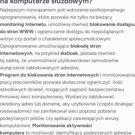
na komputerze służbowym?
Najlepszym rozwiązaniem jest wdrożenie profesjonalnego
oprogramowania, które pozwala nie tylko na bieżący
monitoring Internetu
, umożliwia również
blokowanie dostępu
do stron WWW
i ograniczanie dostępu do niepożądanych
witryn czy portali o charakterze społecznościowym.
Oprogramowanie umożliwiające
blokodę stron
internetowych
, na przykład
statlook
, posiada również
tę zaletę, że uniemożliwia użytkownikowi samodzielne
wyłączenie zablokowanych adresów.
Program do blokowania stron internetowych
i monitorowania
pracy pracowników pozwala skutecznie ograniczyć ilość
szkodliwych działań, mogących zagrozić bezpieczeństwu
firmowej sieci komputerowej. Wystarczy zablokować
określony adres lub domenę, aby użytkownik (często działając
nieświadomie) nie zainfekował sieci poprzez pobranie
podejrzanych plików czy aplikacji zawierających wirusy
komputerowe.
Monitorowanie aktywności
komputera
to możliwość identyfikacji podejrzanych adresów