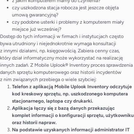
z jakim komputerem mamy do czynienia?
czy uszkodzona stacja robocza jest jeszcze objęta
umową gwarancyjną?
czy podobne usterki i problemy z komputerem miały
miejsce już wcześniej?
Dostęp do tych informacji w firmach i instytucjach często
bywa utrudniony i niejednokrotnie wymaga konsultacji
z innymi działami, np. księgowością. Zabiera cenny czas,
który dział informatyczny może wykorzystać na realizację
innych zadań. Z Mobile Uplook® Inventory proces sprawdzenia
danych sprzętu komputerowego oraz historii incydentów
z nim związanych przebiega o wiele szybciej:
Telefon z aplikacją Mobile Uplook Inventory odczytuje
kod kreskowy sprzętu, np. uszkodzonego komputera
stacjonarnego, laptopa czy drukarki.
Aplikacja łączy się z bazą danych przekazując
komplet informacji o konfiguracji sprzętu, użytkowniku
oraz historii napraw.
Na podstawie uzyskanych informacji administrator IT