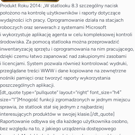
Produkt Roku 2014: „W statlooku 8.3 szczególny nacisk
położono na kontrolę użytkowników i raporty dotyczące
wydajności ich pracy. Oprogramowanie działa na stacjach
roboczych oraz serwerach z systemami Microsoft
i wykorzystuje aplikację agenta w celu kompleksowej kontroli
środowiska. Za pomocą statlooka można przeprowadzić
inwentaryzację sprzętu i oprogramowania na nim pracującego,
dzięki czemu łatwo zapanować nad zakupionymi zasobami
i licencjami. System pozwala również kontrolować wydruki,
przeglądane treści WWW i dane kopiowane na zewnętrzne
nośniki pamięci oraz tworzyć raporty wykorzystania
poszczególnych aplikacji.
[dt_quote type=”pullquote” layout=”right” font_size=”h4″
size=”1″]Mnogość funkcji zgromadzonych w jednym miejscu
sprawia, że statlook stał się jednym z najbardziej
interesujących produktów w swojej klasie.[/dt_quote]
Raportowanie odbywa się dla każdego użytkownika osobno,
bez względu na to, z jakiego urządzenia dostępowego