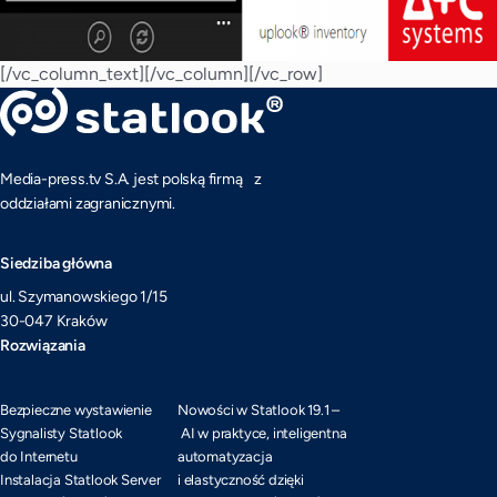
[/vc_column_text][/vc_column][/vc_row]
Media-press.tv S.A. jest polską firmą z
oddziałami zagranicznymi.
Siedziba główna
ul. Szymanowskiego 1/15
30-047 Kraków
Rozwiązania
Bezpieczne wystawienie
Nowości w Statlook 19.1 –
Sygnalisty Statlook
AI w praktyce, inteligentna
do Internetu
automatyzacja
Instalacja Statlook Server
i elastyczność dzięki