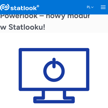
Powerlook – nowy moduł
w Statlooku!