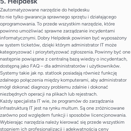
5. Helpdesk
Zautomatyzowane narzędzie do helpdesku
to nie tylko gwarancja sprawnego sprzętu i działającego
oprogramowania. To przede wszystkim narzędzie, które
powinno umożliwiać sprawne zarządzanie incydentami
informatycznymi. Dobry Helpdesk powinien być wyposażony
w system ticketów, dzięki którym administrator IT może
kategoryzować i priorytetyzować zgłoszenia. Powinny być one
następnie powiązane z centralną bazą wiedzy o incydentach,
dostępną jako FAQ – dla administratorów i użytkowników.
Systemy takie jak np. statlook posiadają również funkcję
zdalnego połączenia między komputerami, aby administrator
mógł dokonać diagnozy problemu zdalnie i dokonać
niezbędnych operacji na plikach lub rejestrach.
Każdy specjalista IT wie, że programów do zarządzania
infrastrukturą IT jest na rynku multum. Są one zróżnicowane
zarówno pod względem funkcji i sposobów licencjonowania.
Wybierając narzędzia należy kierować się przede wszystkim
stopniem ich profesjonalizacji i adekwatnością ceny