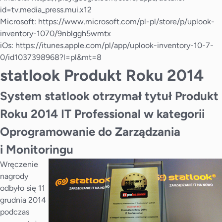
id=tv.media_press.mui.x12
Microsoft:
https://www.microsoft.com/pl-pl/store/p/uplook-
inventory-1070/9nblggh5wmtx
iOs:
https://itunes.apple.com/pl/app/uplook-inventory-10-7-
0/id1037398968?l=pl&mt=8
statlook Produkt Roku 2014
System statlook otrzymał tytuł Produkt
Roku 2014 IT Professional w kategorii
Oprogramowanie do Zarządzania
i Monitoringu
Wręczenie
nagrody
odbyło się 11
grudnia 2014
podczas