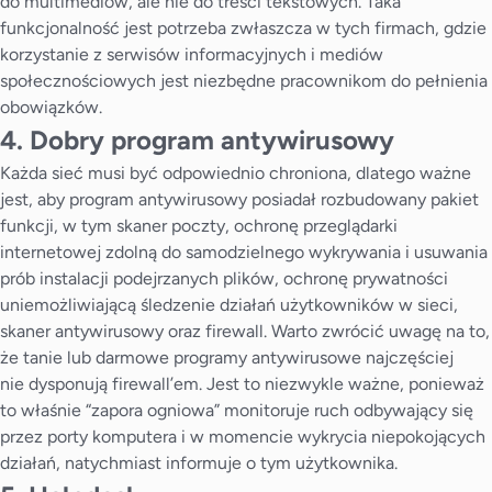
do multimediów, ale nie do treści tekstowych. Taka
funkcjonalność jest potrzeba zwłaszcza w tych firmach, gdzie
korzystanie z serwisów informacyjnych i mediów
społecznościowych jest niezbędne pracownikom do pełnienia
obowiązków.
4. Dobry program antywirusowy
Każda sieć musi być odpowiednio chroniona, dlatego ważne
jest, aby program antywirusowy posiadał rozbudowany pakiet
funkcji, w tym skaner poczty, ochronę przeglądarki
internetowej zdolną do samodzielnego wykrywania i usuwania
prób instalacji podejrzanych plików, ochronę prywatności
uniemożliwiającą śledzenie działań użytkowników w sieci,
skaner antywirusowy oraz firewall. Warto zwrócić uwagę na to,
że tanie lub darmowe programy antywirusowe najczęściej
nie dysponują firewall’em. Jest to niezwykle ważne, ponieważ
to właśnie “zapora ogniowa” monitoruje ruch odbywający się
przez porty komputera i w momencie wykrycia niepokojących
działań, natychmiast informuje o tym użytkownika.