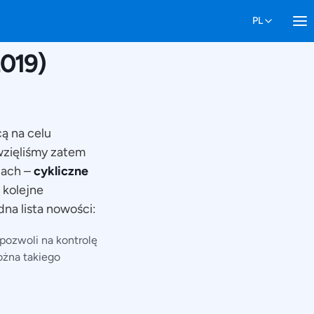
2019)
ą na celu
wzięliśmy zatem
iach –
cykliczne
 kolejne
dna lista nowości:
pozwoli na kontrolę
ożna takiego