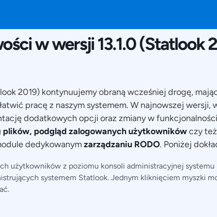
12 CZERWCA 2019
ści w wersji 13.1.0 (Statlook 
atlook 2019) kontynuujemy obraną wcześniej drogę, mając
łatwić pracę z naszym systemem. W najnowszej wersji, 
ntację dodatkowych opcji oraz zmiany w funkcjonalnośc
ng plików, podgląd zalogowanych użytkowników
czy też
 module dedykowanym
zarządzaniu RODO
. Poniżej dokła
ch użytkowników z poziomu konsoli administracyjnej systemu 
istrujących systemem Statlook. Jednym kliknięciem myszki m
ać.