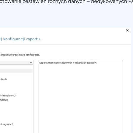
gotowanie zestawień różnych danych – dedykowanych P