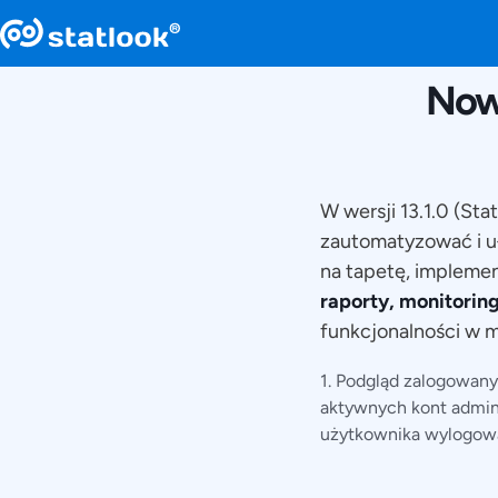
Nowo
W wersji 13.1.0 (St
zautomatyzować i u
na tapetę, impleme
raporty, monitori
funkcjonalności w
1. Podgląd zalogowany
aktywnych kont admin
użytkownika wylogow