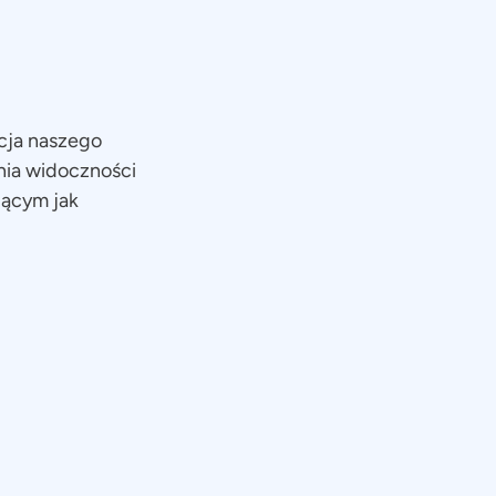
cja naszego
nia widoczności
jącym jak