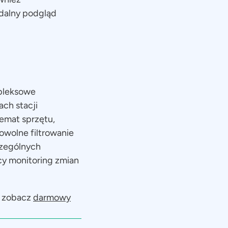
dalny podgląd
mpleksowe
ach stacji
emat sprzętu,
owolne filtrowanie
czególnych
cy monitoring zmian
k zobacz
darmowy