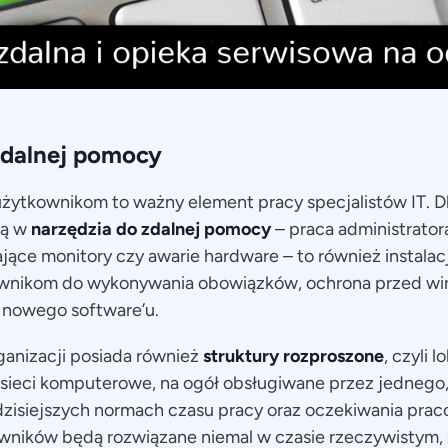
zdalnej pomocy
żytkownikom to ważny element pracy specjalistów IT. D
ją w
narzędzia do zdalnej pomocy
– praca administratora
ałające monitory czy awarie hardware – to również instal
nikom do wykonywania obowiązków, ochrona przed wiru
 nowego software’u.
rganizacji posiada również
struktury rozproszone
, czyli l
 sieci komputerowe, na ogół obsługiwane przez jednego
dzisiejszych normach czasu pracy oraz oczekiwania pra
wników będą rozwiązane niemal w czasie rzeczywistym, 