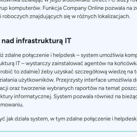
rup komputerów. Funkcja Company Online pozwala na z
ji roboczych znajdujących się w różnych lokalizacjach.
 nad infrastrukturą IT
niż zdalne połączenie i helpdesk – system umożliwia ko
rukturą IT – wystarczy zainstalować agentów na końcówk
robić to zdalnie) żeby uzyskać szczegółową wiedzę na t
iałania użytkowników. Przejrzysty interface umożliwia d
macji oraz tworzenie wybranych raportów na temat posz
ktury informatycznej. System pozwala również na bieżą
ramowaniu.
yć jak działa system, w tym zdalne połączenie i helpdes