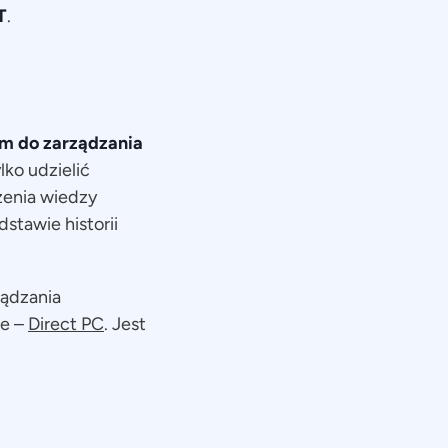
T
.
m do zarządzania
lko udzielić
zenia wiedzy
stawie historii
ządzania
ie –
Direct PC
. Jest