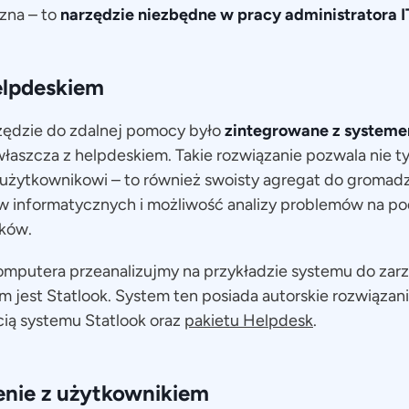
zna – to
narzędzie niezbędne w pracy administratora I
elpdeskiem
rzędzie do zdalnej pomocy było
zintegrowane z systeme
właszcza z helpdeskiem. Takie rozwiązanie pozwala nie ty
użytkownikowi – to również swoisty agregat do gromad
 informatycznych i możliwość analizy problemów na pod
ków.
omputera przeanalizujmy na przykładzie systemu do zar
kim jest Statlook. System ten posiada autorskie rozwiązan
cią systemu Statlook oraz
pakietu Helpdesk
.
enie z użytkownikiem