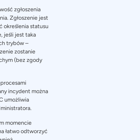
wość zgłoszenia
ia. Zgłoszenie jest
 określenia statusu
jeśli jest taka
ch trybów –
zenie zostanie
ichym (bez zgody
 procesami
dany incydent można
PC umożliwia
ministratora.
órym momencie
żna łatwo odtworzyć
ównież