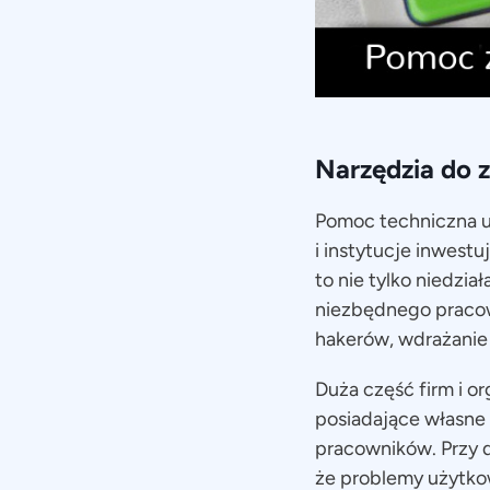
Narzędzia do 
Pomoc techniczna u
i instytucje inwestu
to nie tylko niedzi
niezbędnego pracow
hakerów, wdrażanie
Duża część firm i o
posiadające własne
pracowników. Przy 
że problemy użytko