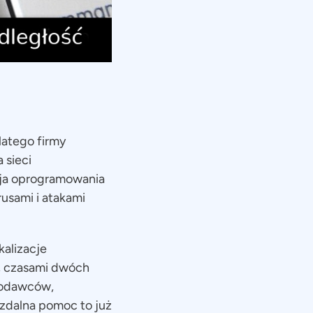
latego firmy
 sieci
acja oprogramowania
sami i atakami
okalizacje
, czasami dwóch
codawców,
zdalna pomoc to już