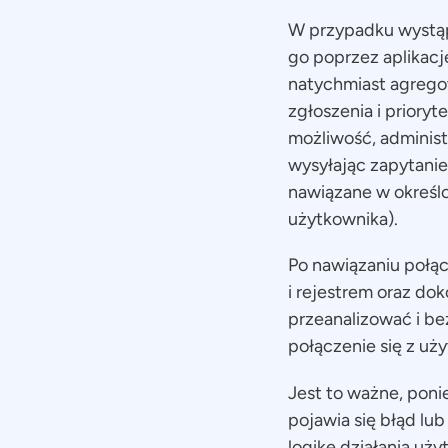
W przypadku wystą
go poprzez aplikacj
natychmiast agregow
zgłoszenia i prioryt
możliwość, adminis
wysyłając zapytanie
nawiązane w określ
użytkownika).
Po nawiązaniu połą
i rejestrem oraz do
przeanalizować i be
połączenie się z uż
Jest to ważne, poni
pojawia się błąd lu
logikę działania uż