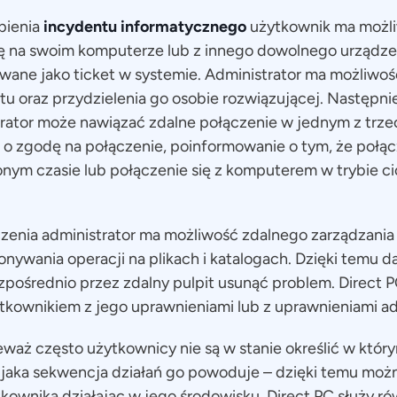
pienia
incydentu informatycznego
użytkownik ma możli
ę na swoim komputerze lub z innego dowolnego urządzen
ane jako ticket w systemie. Administrator ma możliwość
etu oraz przydzielenia go osobie rozwiązującej. Następnie, 
trator może nawiązać zdalne połączenie w jednym z trze
 o zgodę na połączenie, poinformowanie o tym, że połąc
onym czasie lub połączenie się z komputerem w trybie c
czenia administrator ma możliwość zdalnego zarządzania
konywania operacji na plikach i katalogach. Dzięki temu 
zpośrednio przez zdalny pulpit usunąć problem. Direct 
ytkownikiem z jego uprawnieniami lub z uprawnieniami ad
eważ często użytkownicy nie są w stanie określić w kt
b jaka sekwencja działań go powoduje – dzięki temu mo
ytkownika działając w jego środowisku. Direct PC służy r