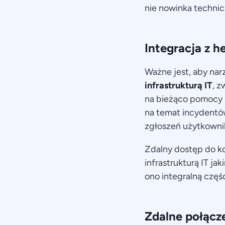
nie nowinka technic
Integracja z h
Ważne jest, aby na
infrastrukturą IT
, z
na bieżąco pomocy 
na temat incydentów
zgłoszeń użytkowni
Zdalny dostęp do k
infrastrukturą IT ja
ono integralną częś
Zdalne połącz