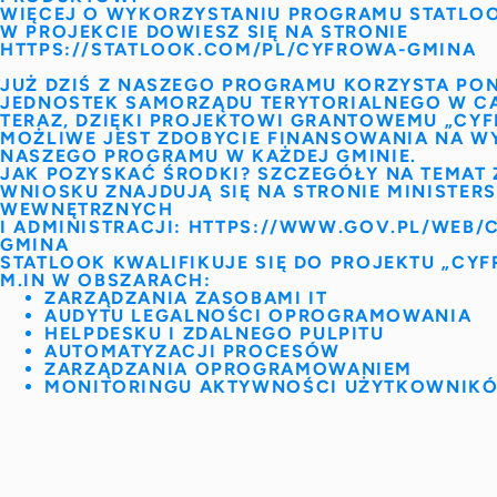
WIĘCEJ O WYKORZYSTANIU PROGRAMU STATLO
W PROJEKCIE DOWIESZ SIĘ NA STRONIE
HTTPS://STATLOOK.COM/PL/CYFROWA-GMINA
JUŻ DZIŚ Z NASZEGO PROGRAMU KORZYSTA PO
JEDNOSTEK SAMORZĄDU TERYTORIALNEGO W CA
TERAZ, DZIĘKI PROJEKTOWI GRANTOWEMU „CY
MOŻLIWE JEST ZDOBYCIE FINANSOWANIA NA W
NASZEGO PROGRAMU W KAŻDEJ GMINIE.
JAK POZYSKAĆ ŚRODKI?
SZCZEGÓŁY NA TEMAT 
WNIOSKU ZNAJDUJĄ SIĘ NA STRONIE MINISTER
WEWNĘTRZNYCH
I ADMINISTRACJI:
HTTPS://WWW.GOV.PL/WEB/
GMINA
STATLOOK KWALIFIKUJE SIĘ DO PROJEKTU „CY
M.IN W OBSZARACH:
ZARZĄDZANIA ZASOBAMI IT
AUDYTU LEGALNOŚCI OPROGRAMOWANIA
HELPDESKU I ZDALNEGO PULPITU
AUTOMATYZACJI PROCESÓW
ZARZĄDZANIA OPROGRAMOWANIEM
MONITORINGU AKTYWNOŚCI UŻYTKOWNIK