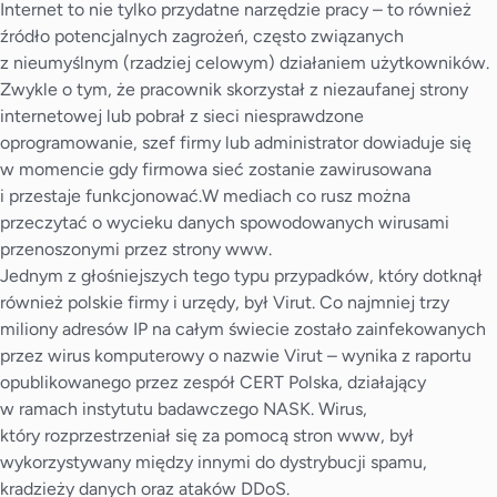
Internet to nie tylko przydatne narzędzie pracy – to również
źródło potencjalnych zagrożeń, często związanych
z nieumyślnym (rzadziej celowym) działaniem użytkowników.
Zwykle o tym, że pracownik skorzystał z niezaufanej strony
internetowej lub pobrał z sieci niesprawdzone
oprogramowanie, szef firmy lub administrator dowiaduje się
w momencie gdy firmowa sieć zostanie zawirusowana
i przestaje funkcjonować.W mediach co rusz można
przeczytać o wycieku danych spowodowanych wirusami
przenoszonymi przez strony www.
Jednym z głośniejszych tego typu przypadków, który dotknął
również polskie firmy i urzędy, był Virut. Co najmniej trzy
miliony adresów IP na całym świecie zostało zainfekowanych
przez wirus komputerowy o nazwie Virut – wynika z raportu
opublikowanego przez zespół CERT Polska, działający
w ramach instytutu badawczego NASK. Wirus,
który rozprzestrzeniał się za pomocą stron www, był
wykorzystywany między innymi do dystrybucji spamu,
kradzieży danych oraz ataków DDoS.