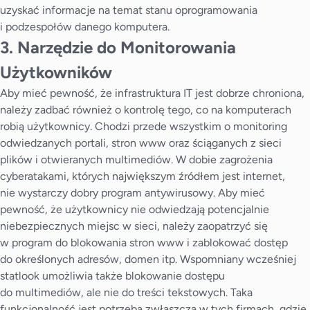
uzyskać informacje na temat stanu oprogramowania
i podzespołów danego komputera.
3. Narzędzie do Monitorowania
Użytkowników
Aby mieć pewność, że infrastruktura IT jest dobrze chroniona,
należy zadbać również o kontrolę tego, co na komputerach
robią użytkownicy. Chodzi przede wszystkim o monitoring
odwiedzanych portali, stron www oraz ściąganych z sieci
plików i otwieranych multimediów. W dobie zagrożenia
cyberatakami, których największym źródłem jest internet,
nie wystarczy dobry program antywirusowy. Aby mieć
pewność, że użytkownicy nie odwiedzają potencjalnie
niebezpiecznych miejsc w sieci, należy zaopatrzyć się
w program do blokowania stron www i zablokować dostęp
do określonych adresów, domen itp. Wspomniany wcześniej
statlook umożliwia także blokowanie dostępu
do multimediów, ale nie do treści tekstowych. Taka
funkcjonalność jest potrzeba zwłaszcza w tych firmach, gdzie