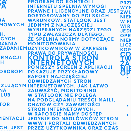
RA
PROGRAM DO KONTROLI
PRZ
WA
INTERNETU SPEŁNIA WYMOGI
WYN
PRAWNE I LICENCYJNE ORAZ JEST
ZWI
DOSTOSOWANY DO POLSKICH
NIE
BA
WARUNKÓW. STATLOOK JEST
W F
IRMOWYCH
JEDNYM Z NAJCZĘŚCIEJ
WIR
WYBIERANYCH NARZĘDZI TEGO
JED
H,
TYPU ZWŁASZCZA DLATEGO,
OP
ĄCYCH
ŻE SPEŁNIA NORMY DOTYCZĄCE
NIE
DZENIA
MONITOROWANIA
LIC
 ZADANIEM
UŻYTKOWNIKÓW W ZAKRESIE
KO
CO
PRAWA DO PRYWATNOŚCI.
KONTROLA STRON
ORMACJI
TW
INTERNETOWYCH
CH
ZA
NI
PONIŻSZY SCREEN Z APLIKACJI
 OSOBOM
OP
POKAZUJE PRZYKŁADOWY
RAPORT NAJCZĘŚCIEJ
ODWIEDZANYCH STRON
ĄZUJĄCYM
INTERNETOWYCH. JAK ŁATWO
NA
ZAUWAŻYĆ, MONITORING
 LUB
W STATLOOK NIE POLEGA
NA PODGLĄDANIU TREŚCI MAILI,
TOR
CHATÓW CZY ZAWARTOŚCI
STRON INTERNETOWYCH.
W RAPORCIE MAMY DOSTĘP
MENTACJI
JEDYNIE DO NAGŁÓWKÓW STRON
WWW I PORTALI ODWIEDZANYCH
CH. JEST
PRZEZ UŻYTKOWNIKA ORAZ CZAS