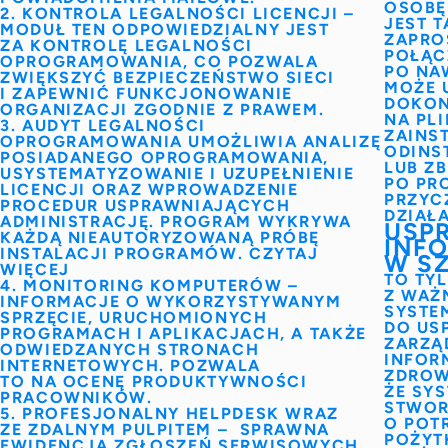
OSOBĘ
2. KONTROLA LEGALNOŚCI LICENCJI
–
JEST 
MODUŁ TEN ODPOWIEDZIALNY JEST
ZAPRO
ZA KONTROLĘ LEGALNOŚCI
POŁĄC
OPROGRAMOWANIA, CO POZWALA
PO NA
ZWIĘKSZYĆ BEZPIECZEŃSTWO SIECI
MOŻE 
I ZAPEWNIĆ FUNKCJONOWANIE
DOKON
ORGANIZACJI ZGODNIE Z PRAWEM.
NA PL
3. AUDYT LEGALNOŚCI
ZAINS
OPROGRAMOWANIA
UMOŻLIWIA ANALIZĘ
ODINS
POSIADANEGO OPROGRAMOWANIA,
LUB Z
USYSTEMATYZOWANIE I
UZUPEŁNIENIE
PO PR
LICENCJI
ORAZ WPROWADZENIE
PRZYC
PROCEDUR USPRAWNIAJĄCYCH
DZIAŁ
ADMINISTRACJĘ. PROGRAM WYKRYWA
USP
KAŻDĄ NIEAUTORYZOWANĄ PRÓBĘ
INF
INSTALACJI PROGRAMÓW.
CZYTAJ
W S
WIĘCEJ
TO TY
4.
MONITORING KOMPUTERÓW
–
Z WAŻ
INFORMACJE O WYKORZYSTYWANYM
SYSTE
SPRZĘCIE, URUCHOMIONYCH
DO US
PROGRAMACH I APLIKACJACH, A TAKŻE
ZARZĄ
ODWIEDZANYCH STRONACH
INFOR
INTERNETOWYCH. POZWALA
ZDROW
TO NA OCENĘ PRODUKTYWNOŚCI
ŻE SY
PRACOWNIKÓW.
STWOR
5. PROFESJONALNY HELPDESK WRAZ
O POT
ZE ZDALNYM PULPITEM –
SPRAWNA
POŻYT
EWIDENCJA ZGŁOSZEŃ SERWISOWYCH,