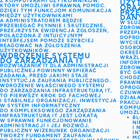
Z KOMPUTERAMI
UŻYTKOWNIKÓW,
UŻY
KTÓRY UMOŻLIWI SPRAWNĄ POMOC.
ORAZ
DZIĘKI TYM FUNKCJOM KOMUNIKACJA
PRZ
MIĘDZY UŻYTKOWNIKAMI
DAN
A ADMINISTRATOREM BĘDZIE
W SŁU
PRZEBIEGAĆ PŁYNNIE I SKUTECZNIE.
ZDRO
PRZEJRZYSTA EWIDENCJA ZGŁOSZEŃ
,
PRZEP
POŁĄCZONA Z INTUICYJNYM
DOPRO
INTERFEJSEM POMOŻE SZYBCIEJ
WYCIE
REAGOWAĆ NA ZGŁOSZENIA
OSOBO
UŻYTKOWNIKÓW.
OKREŚ
WDROŻENIE SYSTEMU
WRAŻL
DO ZARZĄDZANIA IT
INFOR
ROZWIĄZANIA IT DLA ADMINISTRACJI
ZDROW
PUBLICZNEJ
POWINNY WSPIERAĆ
BYĆ GR
ZADANIA, PRZED JAKIMI STAJE
CHODZ
INSTYTUCJA ZAUFANIA PUBLICZNEGO.
PRAWN
WDROŻENIE WŁAŚCIWEGO
SYSTEMU
OPROG
DO ZARZĄDZANIA INFRASTRUKTURĄ IT,
CZUWA
TO PIERWSZY KROK DO FACHOWEJ
DZIAŁ
I STABILNEJ ORGANIZACJI. INWESTYCJA
PRACU
W SYSTEM INFORMATYCZNY
KOMPU
DO KOMPLEKSOWEGO ZARZĄDZANIA
UMOŻL
INFRASTRUKTURĄ IT JEST LOKATĄ
B
W SPRAWNE FUNKCJONOWANIE
NI
ADMINISTRACJI
I JEJ ROZWÓJ.
I 
PUBLICZNY WIZERUNEK ORGANIZACJI
I
TWORZY FUNDAMENT ZAUFANIA
MO