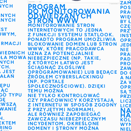
YCH
ZAM
PROGRAM
NYCH
POS
DO MONITOROWANIA
PRA
ODWIEDZANYCH
ANYCH
WIĘ
STRON WWW
ANYCH
BY 
MONITOROWANIE STRON
CZĘ
EST
INTERNETOWYCH TO JEDNA
PRZ
OWYM,
Z FUNKCJI SYSTEMU STATLOOK.
INS
PONADTO PROGRAM UMOŻLIWIA
OPR
ORMACJI
BLOKOWANIE DOMEN LUB STRON
JED
WWW
, KTÓRE PRACODAWCA
NIE
WIEDNICH
UZNA ZA POTENCJALNIE
PRA
YŁA MOWA
NIEBEZPIECZNE (NP. TAKIE,
PAD
DNYCH
Z KTÓRYCH ŁATWO JEST
PRO
YCH.
ŚCIĄGNĄĆ ZŁOŚLIWE
ZAW
 JEST
OPROGRAMOWANIE) LUB BĘDĄCE
DO 
IAŁAŃ
ŹRÓDŁEM CYBERSLACKINGU
A N
(NP. PORTALE
ZA 
ĘPU
SPOŁECZNOŚCIOWE). DZIĘKI
OPR
JĄC
TEMU MOŻNA
SĄ 
GO TYPU
NIE TYLKO KONTROLOWAĆ
PRZ
GĘ
CZY PRACOWNICY KORZYSTAJĄ
LIC
ERWSZĄ
Z INTERNETU W SPOSÓB ZGODNY
LIC
OWANIE
NA
Z PRZYJĘTYMI NORMAMI,
H
H
ALE RÓWNIEŻ ZAPOBIEGAĆ
H.
ZAWCZASU NIEBEZPIECZNYM
KOL
EKTEM
INCYDENTOM. OKREŚLONE
WYN
RING
DOMENY I STRONY MOŻNA
NIE