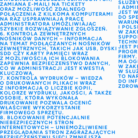
SŁUŻB
ZAMIANA E-MAILI NA TICKETY
I ADMI
ORAZ MOŻLIWOŚĆ ZDALNEGO
JEST 
POŁĄCZENIA
Z KILKOMA KOMPUTERAMI
DO SP
NA RAZ USPRAWNIAJĄ PRACĘ
WARUN
ADMINISTRATORA UMOŻLIWIAJĄC
I POL
SZYBKIE ROZWIĄZYWANIE ZGŁOSZEŃ.
W ZAKR
6. KONTROLA ZEWNĘTRZNYCH
SUPPO
NOŚNIKÓW DANYCH –
INFORMACJA
TECHN
NA TEMAT PODŁĄCZANYCH NOŚNIKÓW
JEST 
ZEWNĘTRZNYCH, TAKICH JAK
USB, DYSKI
PROGR
SDD CZY KARTY PAMIĘCI
WRAZ
FIRMY
Z MOŻLIWOŚCIĄ ICH BLOKOWANIA
MA OG
ZAPEWNIA BEZPIECZEŃSTWO DANYCH,
W ZAK
CO W ADMINISTRACJI JEST KWESTIĄ
W SŁU
KLUCZOWĄ.
TO NA
7. KONTROLA WYDRUKÓW –
WIEDZA
DO IN
O DRUKOWANYCH PLIKACH WRAZ
ZDROW
Z INFORMACJĄ O
LICZBIE KOPII,
KOLORZE WYDRUKU, JAKOŚCI,
A TAKŻE
OSOBIE, KTÓRA WYKONAŁA
DRUKOWANIE POZWALA OCENIĆ
WŁAŚCIWE WYKORZYSTANIE
FIRMOWEGO SPRZĘTU.
8. BLOKOWANIE POTENCJALNIE
NIEBEZPIECZNYCH STRON
INTERNETOWYCH –
UNIEMOŻLIWIENIE
PRZEGLĄDANIA STRON ZAGRAŻAJĄCYCH
BEZPIECZEŃSTWU SIECI
ZMNIEJSZA