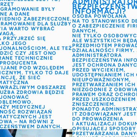
ADMINISTRATO
PRZĘT
BEZPIECZEŃST
OGRAMOWANIE BYŁY
INFORMACJI?
NE A DANE
OSOBA POWOŁANA
IEDNIO ZABEZPIECZONE.
NA TO STANOWISKO D
RAMOWANIE DLA SŁUŻBY
O ZABEZPIECZENIE F
IA
WARTO WYBRAĆ
DANYCH,
WAGĄ.
NIE TYLKO OSOBOWYC
 PRZYJRZEĆ SIĘ
ALE WSZYSTKICH BĘD
YLKO JEGO
PRZEDMIOTEM PROWA
JONALNOŚCIOM, ALE TEŻ
DZIAŁALNOŚCI FIRMY.
DZIĆ CZY JEST ONO
ADMINISTRATORA
RANE TECHNICZNIE
BEZPIECZEŃSTWA INF
 PRODUCENTA
JEST OCHRONA DANY
WIJANE POD WZGLĘDEM
PRZED WYCIEKIEM,
ICZNYM. TYLKO TO DAJE
UDOSTĘPNIANIEM ICH
NCJĘ, ŻE SIEĆ
NIEUPOWAŻNIONYM,
MATYCZNA
PRZETWARZANIEM ICH
 WRAŻLIWYM OBSZARZE
NIEZGODNIE Z OBOWI
ŁUŻBA ZDROWIA
BĘDZIE
PRAWEM ORAZ OCHRO
CJONOWAĆ
PRZED USZKODZENIEM
OBLEMOWO.
ZNISZCZENIEM.
NŻY MEDYCZNEJ
PONADTO
ADMINISTRA
LNOŚĆ ROZWIĄZAŃ
IT
ZOBOWIĄZANY JEST
MATYCZNYCH JEST
DO PROWADZENIA
OWA – NA RÓWNI Z
I AKTUALIZACJI DOKU
ECZEŃSTWEM DANYCH.
OPISUJĄCEJ SPOSOBY
PRZETWARZANIA DANY