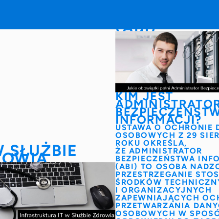
ADMINISTR
BEZPIECZE
INFORMACJ
(ABI)
KIM JEST
ADMINISTRATO
BEZPIECZEŃST
INFORMACJI?
USTAWA O OCHRONIE
OSOBOWYCH Z 29 SIER
ROKU OKREŚLA,
W SŁUŻBIE
ŻE
ADMINISTRATOR
ROWIA
BEZPIECZEŃSTWA INF
(ABI)
TO OSOBA NADZ
PRZESTRZEGANIE STO
ŚRODKÓW TECHNICZN
I ORGANIZACYJNYCH
ZAPEWNIAJĄCYCH OC
PRZETWARZANIA DAN
OSOBOWYCH W SPOS