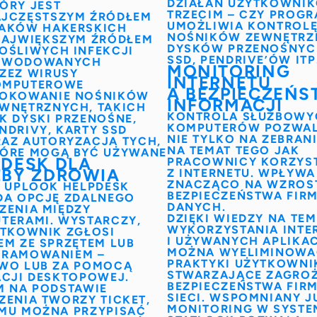
DZIAŁAŃ UŻYTKOWNI
ÓRY JEST
TRZECIM – CZY PROG
JCZĘSTSZYM ŹRÓDŁEM
UMOŻLIWIA
KONTROL
AKÓW HAKERSKICH
NOŚNIKÓW ZEWNĘTRZ
NAJWIĘKSZYM ŹRÓDŁEM
DYSKÓW PRZENOŚNYC
OŚLIWYCH INFEKCJI
SSD, PENDRIVE’ÓW ITP
OWODOWANYCH
MONITORING
ZEZ WIRUSY
INTERNETU
OMPUTEROWE
A BEZPIECZEŃ
LOKOWANIE NOŚNIKÓW
INFORMACJI
EWNĘTRZNYCH,
TAKICH
KONTROLA SŁUŻBOWY
K
DYSKI PRZENOŚNE,
KOMPUTERÓW
POZWA
NDRIVY, KARTY SSD
NIE TYLKO NA ZEBRAN
AZ AUTORYZACJA TYCH,
NA TEMAT TEGO JAK
ÓRE MOGĄ BYĆ UŻYWANE
PDESK DLA
PRACOWNICY KORZYS
ŻBY ZDROWIA
Z INTERNETU. WPŁYWA
ZNACZĄCO NA WZROS
T
UPLOOK HELPDESK
BEZPIECZEŃSTWA FI
DA OPCJĘ ZDALNEGO
DANYCH.
ZENIA MIĘDZY
DZIĘKI WIEDZY NA TE
TERAMI. WYSTARCZY,
WYKORZYSTANIA INTE
YTKOWNIK ZGŁOSI
I UŻYWANYCH APLIKA
EM ZE SPRZĘTEM LUB
MOŻNA WYELIMINOWA
RAMOWANIEM –
PRAKTYKI UŻYTKOWN
WO LUB ZA POMOCĄ
STWARZAJĄCE ZAGROŻ
ACJI DESKTOPOWEJ.
BEZPIECZEŃSTWA FIR
M NA PODSTAWIE
SIECI
. WSPOMNIANY J
ZENIA TWORZY
TICKET
,
MONITORING W SYSTE
MU MOŻNA PRZYPISAĆ