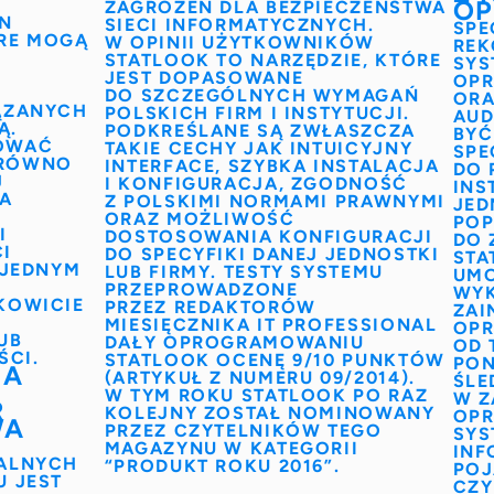
OP
ZAGROŻEŃ DLA BEZPIECZEŃSTWA
N
SIECI INFORMATYCZNYCH.
SPE
ÓRE MOGĄ
W OPINII UŻYTKOWNIKÓW
REK
STATLOOK TO NARZĘDZIE, KTÓRE
SYS
JEST DOPASOWANE
OP
DO SZCZEGÓLNYCH WYMAGAŃ
ORA
ĄZANYCH
POLSKICH FIRM I INSTYTUCJI.
AUD
Ą.
PODKREŚLANE SĄ ZWŁASZCZA
BYĆ
OWAĆ
TAKIE CECHY JAK INTUICYJNY
SPE
ARÓWNO
INTERFACE, SZYBKA INSTALACJA
DO 
J
I KONFIGURACJA, ZGODNOŚĆ
INS
LA
Z POLSKIMI NORMAMI PRAWNYMI
JED
ORAZ MOŻLIWOŚĆ
PO
I
DOSTOSOWANIA KONFIGURACJI
DO 
I
DO SPECYFIKI DANEJ JEDNOSTKI
STA
JEDNYM
LUB FIRMY. TESTY SYSTEMU
UMO
PRZEPROWADZONE
WYK
KOWICIE
PRZEZ REDAKTORÓW
ZAI
MIESIĘCZNIKA IT PROFESSIONAL
OPR
UB
DAŁY OPROGRAMOWANIU
OD 
ŚCI.
STATLOOK OCENĘ 9/10 PUNKTÓW
PON
IA
(ARTYKUŁ Z NUMERU 09/2014).
ŚLE
W TYM ROKU STATLOOK PO RAZ
W Z
R
KOLEJNY ZOSTAŁ NOMINOWANY
OPR
WA
PRZEZ CZYTELNIKÓW TEGO
SYS
MAGAZYNU W KATEGORII
INF
NALNYCH
“PRODUKT ROKU 2016”.
POJ
U JEST
CZY