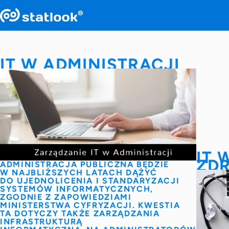
IT W ADMINISTRACJI
IT 
ZD
ADMINISTRACJA PUBLICZNA BĘDZIE
W NAJBLIŻSZYCH LATACH DĄŻYĆ
DO UJEDNOLICENIA I STANDARYZACJI
SYSTEMÓW INFORMATYCZNYCH,
ZGODNIE Z ZAPOWIEDZIAMI
MINISTERSTWA CYFRYZACJI. KWESTIA
TA DOTYCZY TAKŻE ZARZĄDZANIA
INFRASTRUKTURĄ