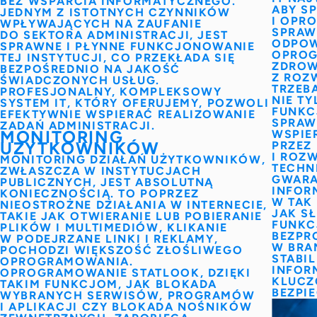
BEZ WSPARCIA INFORMATYCZNEGO.
ABY S
JEDNYM Z ISTOTNYCH CZYNNIKÓW
I OPR
WPŁYWAJĄCYCH NA ZAUFANIE
SPRAW
DO
SEKTORA ADMINISTRACJI
, JEST
ODPOW
SPRAWNE I PŁYNNE FUNKCJONOWANIE
OPROG
TEJ INSTYTUCJI, CO PRZEKŁADA SIĘ
ZDROW
BEZPOŚREDNIO NA JAKOŚĆ
Z ROZ
ŚWIADCZONYCH USŁUG.
TRZEBA
PROFESJONALNY,
KOMPLEKSOWY
NIE T
SYSTEM IT
, KTÓRY OFERUJEMY, POZWOLI
FUNKC
EFEKTYWNIE WSPIERAĆ REALIZOWANIE
SPRAW
ZADAŃ
ADMINISTRACJI
.
MONITORING
WSPIE
UŻYTKOWNIKÓW
PRZEZ
I ROZ
MONITORING DZIAŁAŃ UŻYTKOWNIKÓW
,
TECHN
ZWŁASZCZA W INSTYTUCJACH
GWARA
PUBLICZNYCH, JEST ABSOLUTNĄ
INFOR
KONIECZNOŚCIĄ. TO POPRZEZ
W TAK
NIEOSTROŻNE DZIAŁANIA W INTERNECIE,
JAK
S
TAKIE JAK OTWIERANIE LUB POBIERANIE
FUNK
PLIKÓW I MULTIMEDIÓW, KLIKANIE
BEZPR
W PODEJRZANE LINKI I REKLAMY,
W BRA
POCHODZI WIĘKSZOŚĆ ZŁOŚLIWEGO
STABI
OPROGRAMOWANIA.
INFOR
OPROGRAMOWANIE STATLOOK, DZIĘKI
KLUCZ
TAKIM FUNKCJOM, JAK BLOKADA
BEZPI
WYBRANYCH SERWISÓW, PROGRAMÓW
I APLIKACJI CZY BLOKADA NOŚNIKÓW