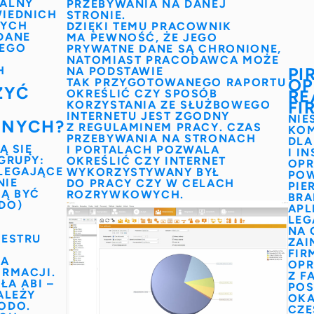
IALNY
PRZEBYWANIA NA DANEJ
IEDNICH
STRONIE.
NYCH
DZIĘKI TEMU PRACOWNIK
DANE
MA PEWNOŚĆ, ŻE JEGO
IEGO
PRYWATNE DANE SĄ CHRONIONE,
NATOMIAST PRACODAWCA MOŻE
H
PI
NA PODSTAWIE
OP
TAK PRZYGOTOWANEGO RAPORTU
ZYĆ
RE
OKREŚLIĆ CZY SPOSÓB
FI
KORZYSTANIA ZE SŁUŻBOWEGO
INTERNETU JEST ZGODNY
NIE
ANYCH?
Z REGULAMINEM PRACY. CZAS
KOM
PRZEBYWANIA NA STRONACH
DLA
Ą SIĘ
I PORTALACH POZWALA
I I
GRUPY:
OKREŚLIĆ CZY INTERNET
OPR
LEGAJĄCE
WYKORZYSTYWANY BYŁ
POW
NIE
DO PRACY CZY W CELACH
PIE
Ą BYĆ
ROZRYWKOWYCH.
BRA
DO
)
APL
LEG
NA 
JESTRU
ZAI
FIR
RA
OPR
ORMACJI
.
Z F
OŁA
ABI
–
POS
ALEŻY
OKA
IODO
.
CZĘ