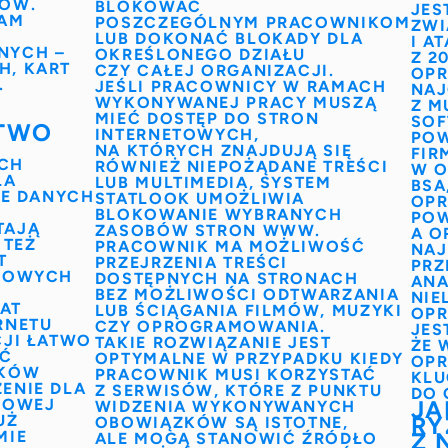
KÓW
.
BLOKOWAĆ
JES
RAM
POSZCZEGÓLNYM PRACOWNIKOM
ZWI
Ę
LUB DOKONAĆ BLOKADY DLA
I A
NYCH
–
OKREŚLONEGO DZIAŁU
Z 2
H, KART
CZY CAŁEJ ORGANIZACJI.
OPR
.
JEŚLI PRACOWNICY W RAMACH
NAJ
WYKONYWANEJ PRACY MUSZĄ
Z M
MIEĆ DOSTĘP DO STRON
SOF
STWO
INTERNETOWYCH,
POW
NA KTÓRYCH ZNAJDUJĄ SIĘ
FIR
CH
RÓWNIEŻ NIEPOŻĄDANE TREŚCI
W O
LA
LUB MULTIMEDIA, SYSTEM
BSA
IE DANYCH
STATLOOK UMOŻLIWIA
OP
BLOKOWANIE WYBRANYCH
PO
TAJĄ
ZASOBÓW STRON WWW.
A O
 TEŻ
PRACOWNIK MA MOŻLIWOŚĆ
NAJ
T
PRZEJRZENIA TREŚCI
PRZ
RMOWYCH
DOSTĘPNYCH NA STRONACH
ANA
BEZ MOŻLIWOŚCI ODTWARZANIA
NIE
MAT
LUB ŚCIĄGANIA FILMÓW, MUZYKI
OPR
RNETU
CZY OPROGRAMOWANIA.
JES
CJI ŁATWO
TAKIE ROZWIĄZANIE JEST
ŻE 
Ć
OPTYMALNE W PRZYPADKU KIEDY
OPR
IKÓW
PRACOWNIK MUSI KORZYSTAĆ
KLU
ENIE DLA
Z SERWISÓW, KTÓRE Z PUNKTU
DO 
MOWEJ
JA
WIDZENIA WYKONYWANYCH
UŻ
RY
OBOWIĄZKÓW SĄ ISTOTNE,
MIE
Z 
ALE MOGĄ STANOWIĆ ŹRÓDŁO