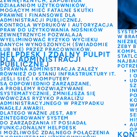
ZEWNĘTRZNYCH, ZAPOBIEGA
DZIAŁANIOM UŻYTKOWNIKÓW,
MOGĄCYM MIEĆ FATALNE SKUTKI
PRAWNE I FINANSOWE DLA
ADMINISTRACJI PUBLICZNEJ.
KONTROLA WYDRUKÓW
I AUTORYZACJA
PRAW DO UŻYTKOWANIA NOŚNIKÓW
SYSTE
ZEWNĘTRZNYCH POZWALAJĄ
W BRA
WYELIMINOWAĆ
RYZYKO WYCIEKU
NIEZBĘ
DANYCH WYNOSZONYCH
(ŚWIADOMIE
ŻEBY B
LUB NIE) PRZEZ PRACOWNIKÓW.
KOMPL
HELPDESK I ZDALNY PULPIT
STATL
DLA ADMINISTRACJI
NAJBA
PUBLICZNEJ
POTRZ
SPRAWNA
ADMINISTRACJA
ZALEŻY
IN
RÓWNIEŻ OD STANU INFRASTRUKTURY IT.
I
JEŚLI SIEĆ I KOMPUTERY
UD
SĄ ODPOWIEDNIO ZARZĄDZANE,
S
A PROBLEMY ROZWIĄZYWANE
IN
SYSTEMATYCZNIE, ZMNIEJSZA SIĘ
P
WÓWCZAS RYZYKO
PARALIŻU
K
ADMINISTRACYJNEGO
W PRZYPADKU
WA
NAGŁEJ AWARII.
WS
DLATEGO WAŻNE JEST, ABY
SE
ZINTEGROWANY SYSTEM
HI
DO ZARZĄDZANIA IT
POSIADAŁ
AU
FUNKCJONALNY HELPDESK
O
I MOŻLIWOŚĆ
ZDALNEGO POŁĄCZENIA
KON