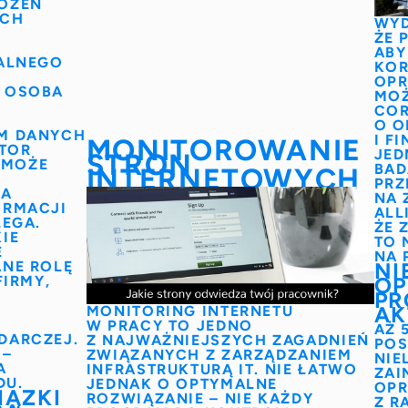
OŻEŃ
YCH
WYD
ŻE 
ABY
ALNEGO
KOR
OP
O OSOBA
MOŻ
COR
Y
O O
EM DANYCH
I F
MONITOROWANIE
TOR
JED
STRON
H
MOŻE
BAD
INTERNETOWYCH
PRZ
RA
NA 
ORMACJI
ALL
LEGA.
ŻE 
IE
TO 
E
NA 
ANE ROLĘ
NI
FIRMY,
OP
PR
AK
MONITORING INTERNETU
W PRACY TO JEDNO
AŻ 
DARCZEJ.
Z NAJWAŻNIEJSZYCH ZAGADNIEŃ
POS
 –
ZWIĄZANYCH Z ZARZĄDZANIEM
NIE
A
INFRASTRUKTURĄ IT. NIE ŁATWO
ZAI
DU.
JEDNAK O OPTYMALNE
OPR
IĄZKI
ROZWIĄZANIE – NIE KAŻDY
Z R