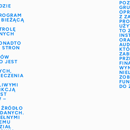
POZ
DZIE
GRU
OP
ROGRAM
Z Z
 BIEŻĄCĄ
PRO
UŻY
TROLĘ
TO 
NYCH
INS
ORA
PONADTO
AUD
 STRON
KTÓ
ZAB
KÓW
PRZ
O JEST
FIN
WYN
YCH,
NIE
IECZENIA
ZO
,
FUN
LIWYMI
DO 
NKCJĄ
ST
W
–
 ŹRÓDŁO
 DANYCH.
PEŁNYMI
TEMU
ZIAŁ