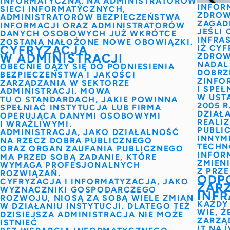
INFORMATYCZNĄ.
NA ADMINISTRATORÓW
INFOR
SIECI INFORMATYCZNYCH,
ZDROW
ADMINISTRATORÓW BEZPIECZEŃSTWA
ZAGAD
INFORMACJI ORAZ ADMINISTRATORÓW
JEŚLI
DANYCH OSOBOWYCH JUŻ WKRÓTCE
INFRAS
ZOSTANĄ NAŁOŻONE NOWE OBOWIĄZKI.
CYFRYZACJA
IŻ CY
W ADMINISTRACJI
ZDROW
NADAL
OBECNIE DĄŻY SIĘ DO PODNIESIENIA
DOBRZ
BEZPIECZEŃSTWA I JAKOŚCI
ZINFO
ZARZĄDZANIA W SEKTORZE
I SPE
ADMINISTRACJI
. MOWA
W USTA
TU O STANDARDACH, JAKIE POWINNA
2005 R
SPEŁNIAĆ INSTYTUCJA LUB FIRMA
DZIAŁ
OPERUJĄCA DANYMI OSOBOWYMI
REALI
I WRAŻLIWYMI.
PUBLIC
ADMINISTRACJA
, JAKO DZIAŁALNOŚĆ
INNYM
NA RZECZ DOBRA PUBLICZNEGO
TECHN
ORAZ ORGAN ZAUFANIA PUBLICZNEGO
INFOR
MA PRZED SOBĄ ZADANIE, KTÓRE
ZMIENI
WYMAGA PROFESJONALNYCH
Z PRZ
ROZWIĄZAŃ.
ODP
CYFRYZACJA I INFORMATYZACJA
, JAKO
ZAR
WYZNACZNIKI GOSPODARCZEGO
INFR
ROZWOJU, NIOSĄ ZA SOBĄ WIELE ZMIAN
KAŻD
W DZIAŁANIU INSTYTUCJI. DLATEGO TEŻ
WIE, 
DZISIEJSZA ADMINISTRACJA NIE MOŻE
ZARZĄ
ISTNIEĆ
IT NAJ