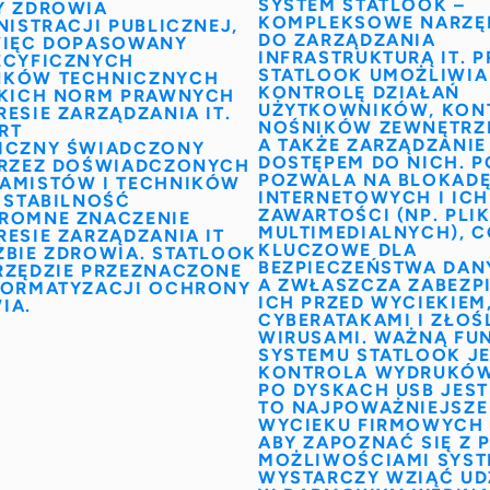
SYSTEM STATLOOK
–
Y ZDROWIA
KOMPLEKSOWE
NARZĘ
NISTRACJI PUBLICZNEJ
,
DO ZARZĄDZANIA
WIĘC DOPASOWANY
INFRASTRUKTURĄ IT
.
P
ECYFICZNYCH
STATLOOK
UMOŻLIWIA
KÓW TECHNICZNYCH
KONTROLĘ DZIAŁAŃ
SKICH NORM PRAWNYCH
UŻYTKOWNIKÓW, KON
ESIE ZARZĄDZANIA IT.
NOŚNIKÓW ZEWNĘTRZ
RT
A TAKŻE ZARZĄDZANIE
ICZNY
ŚWIADCZONY
DOSTĘPEM DO NICH. 
PRZEZ DOŚWIADCZONYCH
POZWALA NA BLOKADĘ
AMISTÓW I TECHNIKÓW
INTERNETOWYCH I ICH
. STABILNOŚĆ
ZAWARTOŚCI (NP. PLI
ROMNE ZNACZENIE
MULTIMEDIALNYCH), C
RESIE ZARZĄDZANIA IT
KLUCZOWE DLA
ŻBIE ZDROWIA. STATLOOK
BEZPIECZEŃSTWA DAN
RZĘDZIE PRZEZNACZONE
A ZWŁASZCZA ZABEZP
FORMATYZACJI OCHRONY
ICH PRZED WYCIEKIEM
IA.
CYBERATAKAMI I ZŁOŚ
WIRUSAMI. WAŻNĄ FU
SYSTEMU STATLOOK
JE
KONTROLA WYDRUKÓ
PO DYSKACH USB JEST
TO NAJPOWAŻNIEJSZE
WYCIEKU FIRMOWYCH
ABY ZAPOZNAĆ SIĘ Z 
MOŻLIWOŚCIAMI SYS
WYSTARCZY WZIĄĆ UD