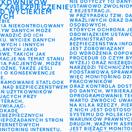
TKOWNIKÓW
NIE DOTYCZY TO DAN
 ZABEZPIECZENIE
USTAWOWO ZWOLNIO
ED WYCIEKIEM
Z REJESTRACJI.
YCH
W PRZYPADKU TZW.
D
WRAŻLIWYCH
ORAZ
D
ŻBIE
OSOBOWYCH
,
WIA
NIEKONTROLOWANY
KTÓRYCH OCHRONA J
ŁYW DANYCH MOŻE
OBOWIĄZKIEM USTAW
WADZIĆ DO ICH
ADMINISTRATOR
KU. WYCIEK DANYCH
BEZPIECZEŃSTWA INF
WYCH I INNYCH
JEST ZOBOWIĄZANY
LANYCH JAKO
DO WDROŻENIA ODPO
IWE, TAKICH JAK
PROCEDUR (O CZYM B
MACJE NA TEMAT STANU
WYŻEJ) ORAZ NIEZBĘ
IA PACJENTÓW, MOŻE
NARZĘDZI TECHNICZN
OŹNE, TAKŻE JEŚLI
PODSTAWOWĄ SPRAWA
I O KONSEKWENCJE
WIĘC
MONITORING DZ
E.
PRACOWNIKÓW
RAMOWANIE STATLOOK
ORAZ KONTROLA DOST
 NAD BEZPIECZEŃSTWEM
DO DANYCH. WYBIERA
AŃ UŻYTKOWNIKÓW
OPROGRAMOWANIE TE
JĄCYCH PRZY
WARTO ZWRÓCIĆ UWA
TERACH,
NA KILKA RZECZY. PI
IWIAJĄC:
Z NICH JEST DOSTOS
LOKADĘ
SYSTEMU DO POLSKIC
EBEZPIECZNYCH
WARUNKÓW PRAWNYC
NIEPOŻĄDANYCH STRON
DRUGIM, WAŻNYM ASP
NTERNETOWYCH
JEST BIEŻĄCY
MONITO
NITORING INTERNETU,