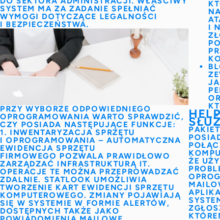
DO
SEKTORA ADMINISTRACJI
. WŁAŚCIWY
KT
SYSTEM MA ZA ZADANIE SPEŁNIAĆ
NA
WYMOGI DOTYCZĄCE LEGALNOŚCI
AT
I BEZPIECZEŃSTWA.
I 
ZŁ
P
PR
K
B
Z
JA
PE
OR
KT
PRZY WYBORZE ODPOWIEDNIEGO
HEL
OPROGRAMOWANIA WARTO SPRAWDZIĆ,
SŁU
CZY POSIADA NASTĘPUJĄCE FUNKCJE:
PAKIE
1. INWENTARYZACJA SPRZĘTU
POSIA
I OPROGRAMOWANIA
– AUTOMATYCZNA
POŁĄC
EWIDENCJA SPRZĘTU
KOMPU
FIRMOWEGO POZWALA PRAWIDŁOWO
ŻE UŻ
ZARZĄDZAĆ INFRASTRUKTURĄ IT
.
PROBL
OPERACJE TE MOŻNA PRZEPROWADZAĆ
OPROG
ZDALNIE. STATLOOK UMOŻLIWIA
MAILO
TWORZENIE KART EWIDENCJI
SPRZĘTU
APLIK
KOMPUTEROWEGO. ZMIANY POJAWIAJĄ
SYSTE
SIĘ W SYSTEMIE W FORMIE
ALERTÓW
,
ZGŁOS
DOSTĘPNYCH TAKŻE JAKO
KTÓRE
POWIADOMIENIA MAILOWE.