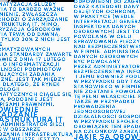
ODPOWIEDNI DO ZAGR
MATYZACJA SŁUŻBY
ORAZ KATEGORII DAN
IA
TO BARDZO WAŻNE
OBJĘTYCH OCHRONĄ.
NIENIE, ZWŁASZCZA
W PRAKTYCE (WEDLE
 CHODZI O ZARZĄDZANIE
INTERPRETACJI
GENER
TRUKTURĄ IT. MIMO,
INSPEKTORA DANYCH
FRYZACJA OŚRODKÓW
OSOBOWYCH
) JEST T
IA TRWA OD DAWNA,
POWOŁANA W CELU
 TYLKO 30% Z NICH JEST
SPRAWOWANIA PIECZ
E
NAD BEZPIECZEŃSTW
RMATYZOWANYCH
W FIRMIE.
ADMINISTRA
ŁNIA STANDARDY ZAWARTE
DANYCH OSOBOWYC
WIE Z DNIA 17 LUTEGO
BYĆ POWOŁANY
. O
INFORMATYZACJI
PRZEZ
ADMINISTRATO
ALNOŚCI
PODMIOTÓW
BEZPIECZEŃSTWA INF
ZUJĄCYCH ZADANIA
I JEMU RÓWNIEŻ POD
ZNE. JEST TAK MIĘDZY
W PRZYPADKU GDY TAK
I DLATEGO, ŻE RYNEK
STANOWISKO W FIRMI
OLOGII
NIE ZOSTANIE POWOŁ
MATYCZNYCH CIĄGLE SIĘ
TĘ PEŁNI WŁAŚCICIEL 
A, PODOBNIE JEST
TAKŻE W PRZYPADKU
EPISAMI PRAWNYMI.
PROWADZENIA
OWIEDNIE
JEDNOOSOBOWEJ
ZĄDZANIE
DZIAŁALNOŚCI GOSPO
ASTRUKTURĄ IT
W PRZYPADKU SPÓŁEK
Y
ADMINISTRATOR SIECI
OBOWIĄZEK TEN SPAD
ŻE W OBSZARZE
NA CZŁONKÓW ZARZĄ
DZANIA INFRASTRUKTURĄ
JAKIE SĄ OBOW
WAŻNIEJSZE JEST TO,