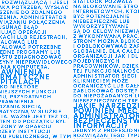
STATLOOK
POZWALA
 ROZWIĄZUJĄCĄ I JEŚLI
NA
BLOKOWANIE STRO
TAKA POTRZEBA, WYSŁAĆ
INTERNETOWYCH
, KT
SZENIE DO ZDALNEGO
BYĆ POTENCJALNIE
ZENIA. ADMINISTRATOR
NIEBEZPIECZNE LUB
WIĄZANIU POŁĄCZENIA
WYKORZYSTYWANE
USUNĄĆ BŁĄD
SĄ DO CELÓW NIEZWI
UJĄC OPERACJI
Z WYKONYWANĄ PRAC
IKACH LUB REJESTRACH,
STRONY MOŻNA BLOK
TALOWAĆ LUB
I ODBLOKOWYWAĆ Z
TALOWAĆ POTRZEBNE
GLOBALNIE, DLA CAŁE
BĘDNE PROGRAMY LUB
ORGANIZACJI JAK I D
OSTU ZDIAGNOZOWAĆ
POJEDYNCZYCH
ZYNY NIEPRAWIDŁOWEGO
PRACOWNIKÓW. DZIĘK
ANIA KOMPUTERA.
RAWNIENIA
TEJ FUNKCJONALNOŚC
ORMATYCZNE
ADMINISTRATOR SIECI
ZPITALACH
KLIKNIĘCIEM MOŻE
OGRANICZYĆ LUB CAŁ
LKO NIEKTÓRE
ZABLOKOWAĆ DOSTĘP
NIEJSZYCH FUNKCJI
DO NIEPOŻĄDANYCH L
MU, PRZYDATNYCH
NIEBEZPIECZNYCH TRE
PRAWNIENIA
JAKIE NARZĘDZ
DZANIA SIECIĄ
POWINIEN MIEĆ
MATYCZNĄ W
SŁUŻBIE
ADMINISTRATO
IA
. WAŻNE JEST TEŻ TO,
BEZPIECZEŃST
STEM OD POCZĄTKU BYŁ
INFORMACJI?
ZONY W OPARCIU
JEDNYM Z PROFESJO
RZEBY INSTYTUCJI
ROZWIĄZAŃ TEGO TYP
KU PUBLICZNEGO, W TYM