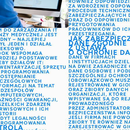
RÓWNIEŻ ODPOWIEDZ
ZA WDROŻENIE ODPOW
PROCEDUR TECHNICZ
ZABEZPIECZAJĄCYCH 
ORAZ DO ODPOWIEDN
PRZYGOTOWANIA
PRACOWNIKÓW DO IC
M DO ZARZĄDZANIA IT
PRZESTRZEGANIA.
NŻY MEDYCZNEJ
JEST
JAK ZABEZPIEC
DNY – NAJLEPIEJ
DANE ZGODNIE
YŁ JEDEN I DZIAŁAŁ
Z USTAWĄ
EKSOWO.
O OCHRONIE D
OOK
WSPOMAGA
DANE W FIRMACH
RDZIEJ PODSTAWOWE
I INSTYTUCJACH DZIEL
EBY DZIAŁÓW IT:
NA DWIE ZASADNICZE 
WENTARYZACJĘ SPRZĘTU
DANE OSOBOWE I POD
 OPROGRAMOWANIA
SZCZEGÓLNEJ OCHRO
OSTĘPNIANIE
(OBOWIĄZKOWO MUSZ
ZCZEGÓŁOWYCH
REJESTROWANE W
GIO
FORMACJI NA TEMAT
ORAZ ZBIORY DANYCH
ODZESPOŁÓW
ORGANIZACJI, KTÓRE
OMPUTEROWYCH,
WPISYWANE SĄ DO RE
ŻNOŚCI GWARANCJI,
PROWADZONEGO
ZELKICH ZDARZEŃ
PRZEZ
ADMINISTRATO
RWISOWYCH I ICH
BEZPIECZEŃSTWA INF
STORII
JEŚLI FIRMA NIE POW
DYT LEGALNOŚCI
ZBIORY TE RÓWNIEŻ N
PROGRAMOWANIA
TROLA
ZAREJESTROWAĆ W
G